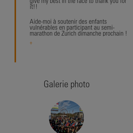
give my best in the race to thank you for
it!!
Aide-moi à soutenir des enfants
vulnérables en participant au semi-
marathon de Zurich dimanche prochain !
Je donnerai tout dans la course pour t’en
+
remercier !
Galerie photo