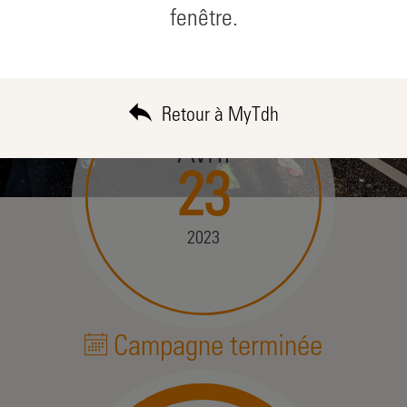
fenêtre.
Retour à MyTdh
Avril
23
2023
Campagne terminée