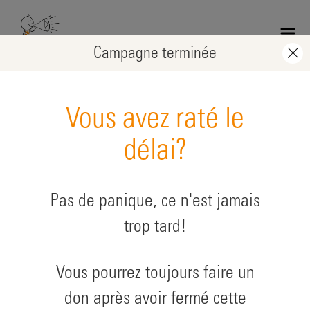
Skip
to
main
Campagne terminée
content
Vous avez raté le
délai?
Pas de panique, ce n'est jamais
trop tard!
Half-marathon Zürich 2023 Mégane
au profit de: Projets santé
Vous pourrez toujours faire un
don après avoir fermé cette