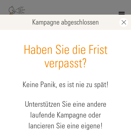
Skip
to
main
Kampagne abgeschlossen
content
Haben Sie die Frist
verpasst?
Keine Panik, es ist nie zu spät!
Company activity Ram
Unterstützen Sie eine andere
zugunsten: Schutzprojekte
laufende Kampagne oder
lancieren Sie eine eigene!